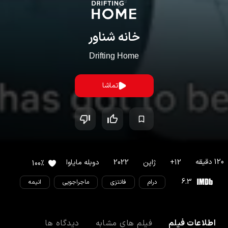
خانه شناور
Drifting Home
تماشا
120
دقیقه
12
+
ژاپن
2022
دوبله مایاوا
100
%
6.3
درام
فانتزی
ماجراجویی
انیمه
اطلاعات فیلم
فیلم های مشابه
دیدگاه ها