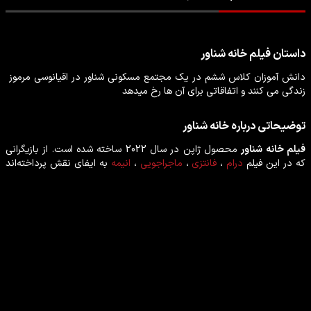
داستان
فیلم
خانه شناور
دانش آموزان کلاس ششم در یک مجتمع مسکونی شناور در اقیانوسی مرموز
زندگی می کنند و اتفاقاتی برای آن ها رخ میدهد
توضیحاتی درباره
خانه شناور
فیلم
خانه شناور
محصول
ژاپن
در سال
2022
ساخته شده است. از بازیگرانی
که در این
فیلم
درام
،
فانتزی
،
ماجراجویی
،
انیمه
به ایفای نقش پرداخته‌اند
می‌توان
ماتسومی تمورا
،
آسامی ستو
،
آیومو مورس
را نام برد.
بازیگران فیلم خانه شناور
ماتسومی تمورا
آسامی ستو
بازیگر
بازیگر