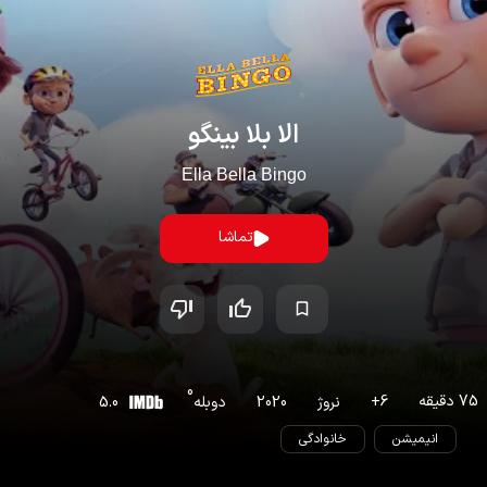
الا بلا بینگو
Ella Bella Bingo
تماشا
0
75
دقیقه
6
+
نروژ
2020
دوبله
5.0
انیمیشن
خانوادگی