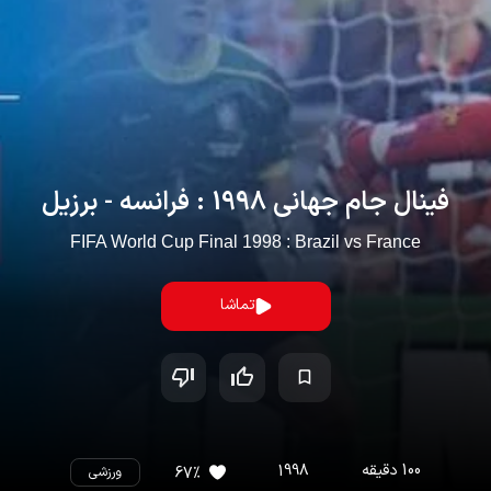
فینال جام جهانی 1998 : فرانسه - برزیل
FIFA World Cup Final 1998 : Brazil vs France
تماشا
100
دقیقه
1998
%
67
ورزشی