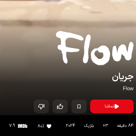
جریان
Flow
تماشا
84
دقیقه
3
+
بلژیک
2024
7.9
80
%