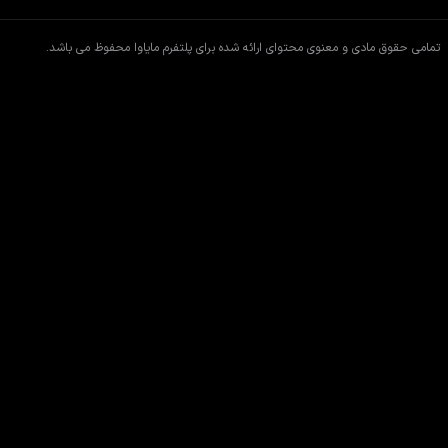
تمامی حقوق مادی و معنوی محتوای ارائه شده برای پلتفرم مایاوا محفوظ می باشد.
اطلاعات فیلم
فیلم های مشابه
دیدگاه ها
داستان
فیلم
جریان
گربه ای از سیل ویرانگری که دنیا را نابود کرده جان سالم به در می برد و با گو
یک قایق می شوند. آن ها باید با کمک یکدیگر در محیط زیست جدیدشان دوام ب
سایر عوامل فیلم جریان
جینتز زیلبالدیس
کارگردان