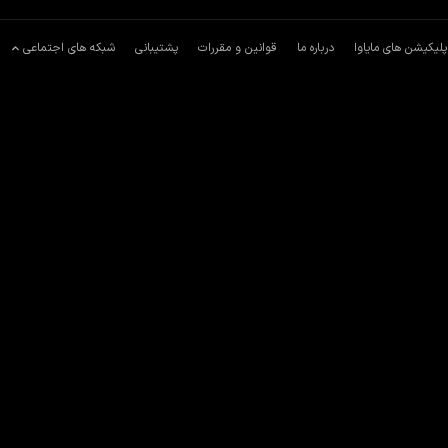
پلیکیشن های مایاوا
درباره ما
قوانین و مقررات
پشتیبانی
شبکه های اجتماعی
ساخته شده است. از بازیگرانی که در این
فیلم
انیمیشن
،
خانوادگی
،
توان
را نام برد.