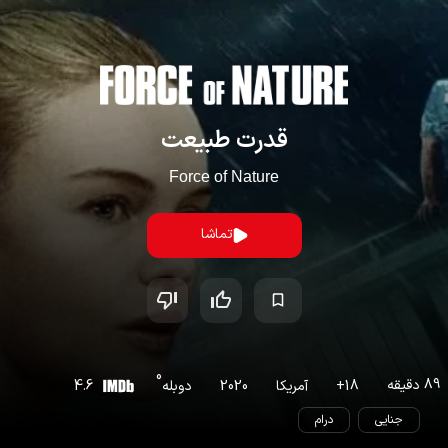
قدرت طبیعت
Force of Nature
تماشا
0
89
دقیقه
18
+
آمریکا
2020
دوبله
4.6
جنایی
درام