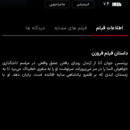
7.4
انیمیشن
ماجراجویی
اطلاعات فیلم
فیلم های مشابه
دیدگاه ها
داستان
فیلم
فروزن
پرنسس جوان آنا از آرندل رویای یافتن عشق واقعی در مراسم تاجگذاری
خواهرش السا را ​​در سر می‌پروراند. سرنوشت او را به سفری خطرناک می‌برد تا به
زمستان ابدی که بر قلمرو پادشاهی سایه افکنده است، پایان دهد. او با
کریستوف، پیک یخ، گوزن شمالی‌اش، سون، و آدم برفی‌اش، اولاف، همراه
می‌شود. در ماجراجویی‌ای که در آن او معنای واقعی دوستی، شجاعت، خانواده
و عشق واقعی را خواهد فهمید
تمامی حقوق مادی و معنوی محتوای ارائه شده برای پلتفرم مایاوا محفوظ می باشد.
دریافت اپلیکیشن های مایاوا
درباره ما
قوانین و مقررات
پشتیبانی
شبکه های اجتماعی