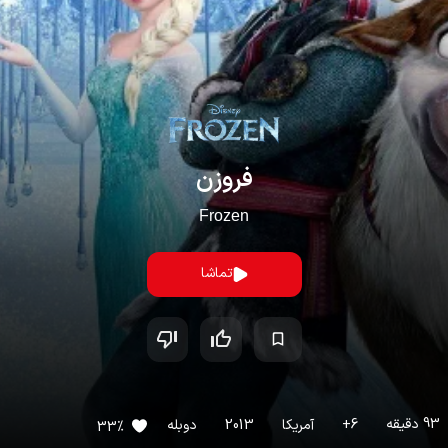
فروزن
Frozen
تماشا
93
دقیقه
6
+
آمریکا
2013
دوبله
33
%