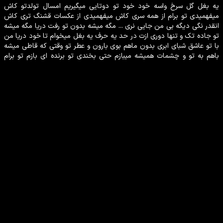
یه بغل گل سرخ واسه خود خود تو دوتایی میگیریم امسال تولدتو کاش
میفهمیدی تو برام از همه سری کاش میفهمیدی از عکسات قشنگ تری کاش
انقدر نگی دیگه بی من جایی نری ... مگه میشه بدون تو رفت دریا مگه میشه
تو جاده تک و تنها دوری ازت در حد یه حرف یه بغل میخوام تا خود دریا من
با تو عاشق شبای ابری بدون ماهم بوی بارون و عطر تو وقتی که قاطی میشه
باهم به تو و چشمات همیشه میبازم حتی بخندی تو برنده ای بازم تو برام
مهمی جز تو مهم نیست واسم ...
توضیحاتی درباره
میلاد بابایی - گل سرخ
فیلم
میلاد بابایی - گل سرخ
محصول
ایران
در سال
2025
ساخته شده است. از
بازیگرانی که در این
فیلم
موسیقی
به ایفای نقش پرداخته‌اند می‌توان
را نام برد.
سایر عوامل فیلم میلاد بابایی - گل سرخ
میلاد بابایی
خواننده