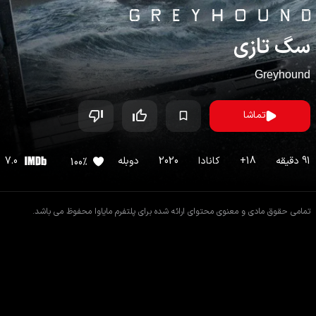
سگ تازی
Greyhound
تماشا
91
دقیقه
18
+
کانادا
2020
دوبله
7.0
100
%
تمامی حقوق مادی و معنوی محتوای ارائه شده برای پلتفرم مایاوا محفوظ می باشد.
اطلاعات فیلم
فیلم های مشابه
دیدگاه ها
داستان
فیلم
سگ تازی
چند ماه پس از ورود ایالات متحده به جنگ جهانی دوم، یک فرمانده بی‌تجربه نیر