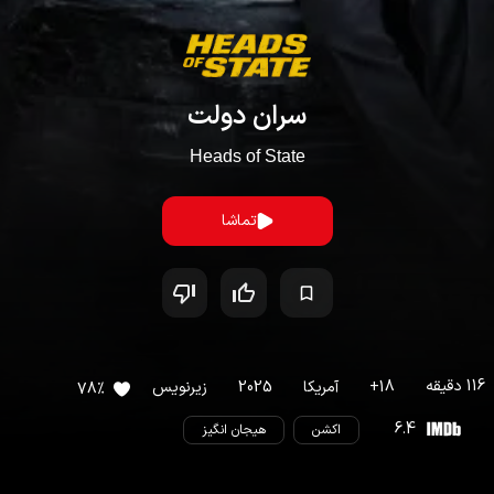
سران دولت
Heads of State
تماشا
116
دقیقه
18
+
آمریکا
2025
زیرنویس
78
%
6.4
اکشن
هیجان انگیز