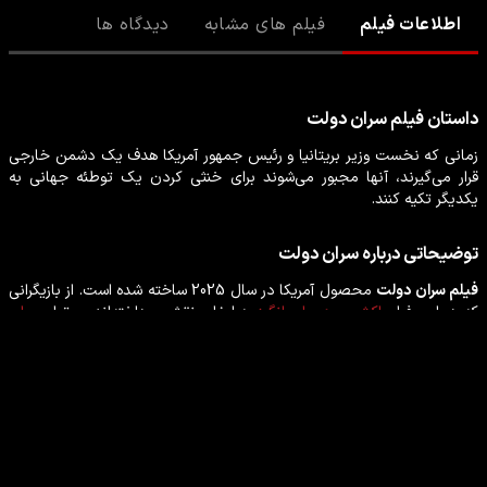
اطلاعات فیلم
فیلم های مشابه
دیدگاه ها
داستان
فیلم
سران دولت
زمانی که نخست وزیر بریتانیا و رئیس جمهور آمریکا هدف یک دشمن خارجی
قرار می‌گیرند، آنها مجبور می‌شوند برای خنثی کردن یک توطئه جهانی به
یکدیگر تکیه کنند.
توضیحاتی درباره
سران دولت
فیلم
سران دولت
محصول
آمریکا
در سال
2025
ساخته شده است. از بازیگرانی
که در این
فیلم
اکشن
،
هیجان انگیز
به ایفای نقش پرداخته‌اند می‌توان
جان
سینا
،
ادریس البا
،
کارلا گوجینو
،
پری‌یانکا چوپرا جوناس
،
پدی کانسیدین
را
نام برد.
بازیگران فیلم سران دولت