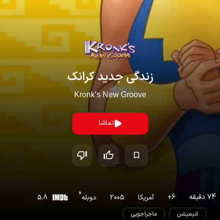
زندگی جدید کرانک
Kronk’s New Groove
تماشا
0
74
دقیقه
6
+
آمریکا
2005
دوبله
5.8
انیمیشن
ماجراجویی