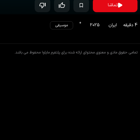
تماشا
0
4
دقیقه
ایران
2025
موسیقی
تمامی حقوق مادی و معنوی محتوای ارائه شده برای پلتفرم مایاوا محفوظ می باشد.
اطلاعات کلیپ
کلیپ های مشابه
دیدگاه ها
متن ترانه
ناصر زینعلی - ماهی (موزیک ویدیو)
ادامه مطلب