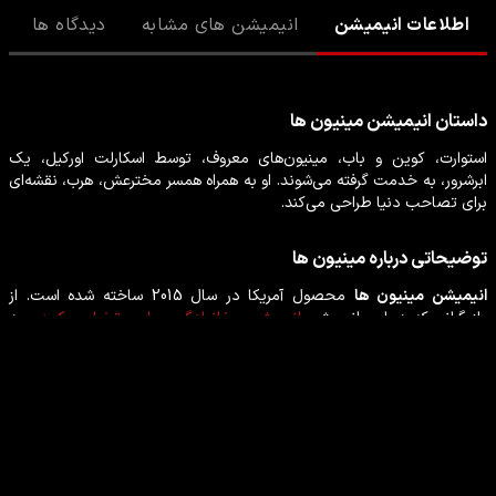
اطلاعات انیمیشن
انیمیشن های مشابه
دیدگاه ها
داستان
انیمیشن
مینیون ها
استوارت، کوین و باب، مینیون‌های معروف، توسط اسکارلت اورکیل، یک
ابرشرور، به خدمت گرفته می‌شوند. او به همراه همسر مخترعش، هرب، نقشه‌ای
برای تصاحب دنیا طراحی می‌کند.
توضیحاتی درباره
مینیون ها
انیمیشن
مینیون ها
محصول
آمریکا
در سال
2015
ساخته شده است. از
بازیگرانی که در این
انیمیشن
انیمیشن
،
خانوادگی
،
علمی تخیلی
،
کمدی
به
ایفای نقش پرداخته‌اند می‌توان
استیو کوگان
،
مایکل جان داگلاس
،
جس
هارنل
،
ساندرا بولاک
،
جان هم
،
الیسون جنی
را نام برد.
بازیگران انیمیشن مینیون ها