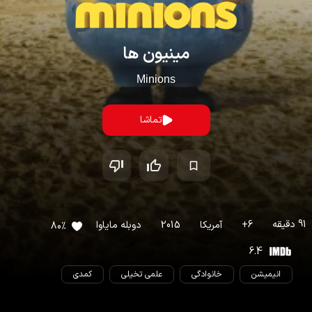
مینیون ها
Minions
تماشا
91
دقیقه
6
+
آمریکا
2015
دوبله مایاوا
80
%
6.4
انیمیشن
خانوادگی
علمی تخیلی
کمدی