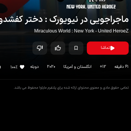
ماجراجویی در نیویورک : دختر کفشدو
Miraculous World : New York - United HeroeZ
تماشا
61
دقیقه
12
+
انگلستان
و
آمریکا
2020
دوبله
100
%
تمامی حقوق مادی و معنوی محتوای ارائه شده برای پلتفرم مایاوا محفوظ می باشد.
اطلاعات فیلم
فیلم های مشابه
دیدگاه ها
داستان
فیلم
ماجراجویی در نیویورک : دختر کفشدوزکی و قهرمانان مت
کلاس مارینت برای «هفتهٔ دوستی فرانسه و آمریکا» راهی نیویورک، شهر ابرقهرمانا