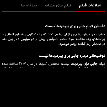
اطلاعات فیلم
فیلم های مشابه
دیدگاه ها
داستان
فیلم
جایی برای پیرمردها نیست
خشونت و هرج‌ومرج پس از آن رخ می‌دهد که یک شکارچی به طور اتفاقی با
پیامدهای یک معامله مواد مخدر ناموفق و بیش از دو میلیون دلار پول نقد
در نزدیکی ریو گرانده روبرو می‌شود.
توضیحاتی درباره
جایی برای پیرمردها نیست
فیلم
جایی برای پیرمردها نیست
محصول
آمریکا
در سال
2007
ساخته شده
است. از بازیگرانی که در این
فیلم
جنایی
،
درام
به ایفای نقش پرداخته‌اند
می‌توان
وودی هارلسون
،
خاویر باردم
،
تامی لی جونز
،
جاش برولین
،
کلی
مک‌دونالد
را نام برد.
بازیگران فیلم جایی برای پیرمردها نیست