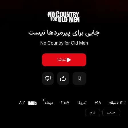
جایی برای پیرمردها نیست
No Country for Old Men
تماشا
0
122
دقیقه
18
+
آمریکا
2007
دوبله
8.2
جنایی
درام