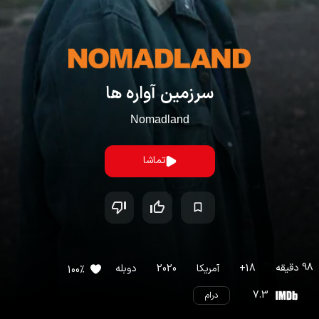
سرزمین آواره ها
Nomadland
تماشا
98
دقیقه
18
+
آمریکا
2020
دوبله
100
%
7.3
درام