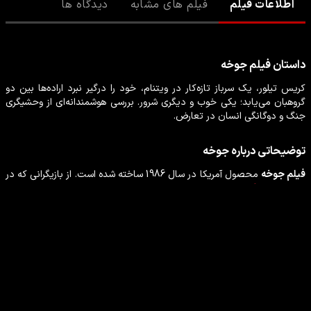
اطلاعات فیلم
فیلم های مشابه
دیدگاه ها
داستان
فیلم
جوخه
کریس تیلور، یک سرباز تازه‌کار در ویتنام، خود را درگیر نبرد اراده‌ها بین دو
گروهبان می‌یابد؛ یکی خوب و دیگری شرور. بررسی هوشمندانه‌ای از وحشیگری
جنگ و دوگانگی انسان در تعارض.
توضیحاتی درباره
جوخه
فیلم
جوخه
محصول
آمریکا
در سال
1986
ساخته شده است. از بازیگرانی که در
این
فیلم
جنگی
،
درام
به ایفای نقش پرداخته‌اند می‌توان
فارست ویتاکر
،
چارلی شین
،
ویلم دفو
،
تام برنجر
،
کوین دیلون
را نام برد.
بازیگران فیلم جوخه
فارست ویتاکر
چارلی شین
بازیگر
بازیگر