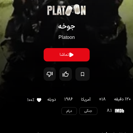
جوخه
Platoon
تماشا
120
دقیقه
18
+
آمریکا
1986
دوبله
100
%
8.1
جنگی
درام