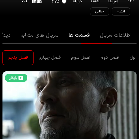
+
18
آمریکا
2005
دوبله
8.3
67
%
اکشن
جنایی
اطلاعات سریال
قسمت ها
سریال های مشابه
دیدگا
اول
فصل دوم
فصل سوم
فصل چهارم
فصل پنجم
رایگان