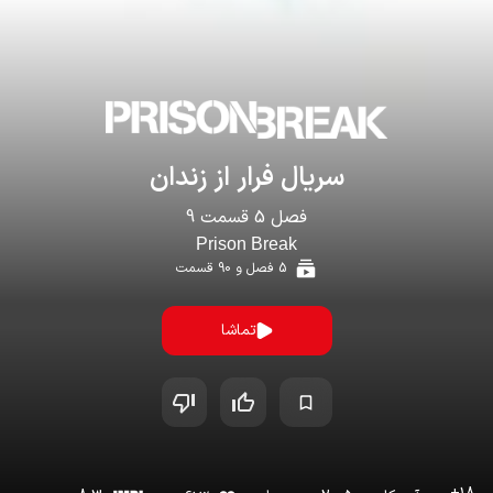
سریال
فرار از زندان
فصل
5
قسمت
9
Prison Break
5
فصل و
90
قسمت
تماشا