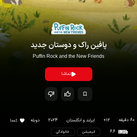
پافین راک و دوستان جدید
Puffin Rock and the New Friends
تماشا
80
دقیقه
12
+
ایرلند
و
انگلستان
2024
دوبله
100
%
6.6
انیمیشن
خانوادگی