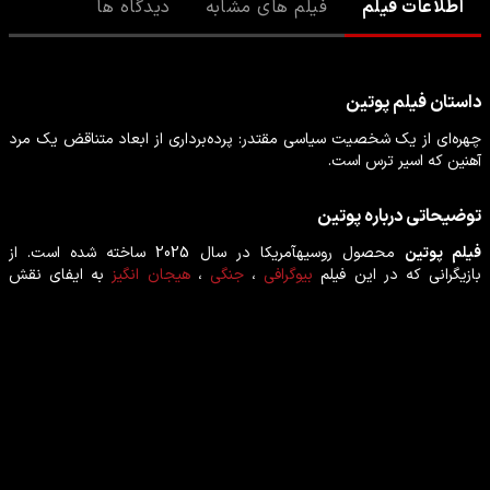
اطلاعات فیلم
فیلم های مشابه
دیدگاه ها
داستان
فیلم
پوتین
چهره‌ای از یک شخصیت سیاسی مقتدر: پرده‌برداری از ابعاد متناقض یک مرد
آهنین که اسیر ترس است.
توضیحاتی درباره
پوتین
فیلم
پوتین
محصول
روسیه
آمریکا
در سال
2025
ساخته شده است. از
بازیگرانی که در این
فیلم
بیوگرافی
،
جنگی
،
هیجان انگیز
به ایفای نقش
پرداخته‌اند می‌توان
توماش ددک
،
ناتالیا جدروش
،
جستینا کارلووسکا
،
مارک
کاسپرزیک
را نام برد.
بازیگران فیلم پوتین
توماش ددک
ناتالیا جدروش
بازیگر
بازیگر