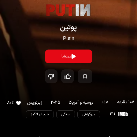
پوتین
Putin
تماشا
108
دقیقه
18
+
روسیه
و
آمریکا
2025
زیرنویس
80
%
3.1
بیوگرافی
جنگی
هیجان انگیز