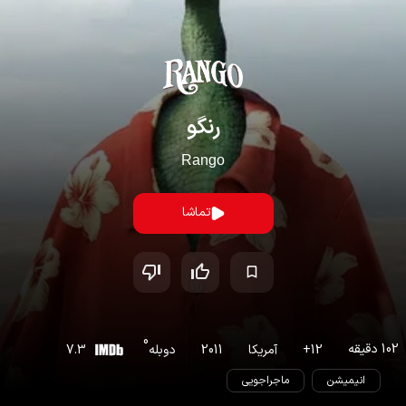
رنگو
Rango
تماشا
0
102
دقیقه
12
+
آمریکا
2011
دوبله
7.3
انیمیشن
ماجراجویی