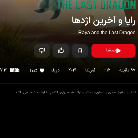
رایا و آخرین اژدها
Raya and the Last Dragon
تماشا
97
دقیقه
12
+
آمریکا
2021
دوبله
7.3
100
%
تمامی حقوق مادی و معنوی محتوای ارائه شده برای پلتفرم مایاوا محفوظ می باشد.
اطلاعات فیلم
فیلم های مشابه
دیدگاه ها
داستان
فیلم
رایا و آخرین اژدها
در سرزمینی به نام کوماندرا، نسخه‌ای بازآفرینی‌شده از زمین که تمدنی باستانی 