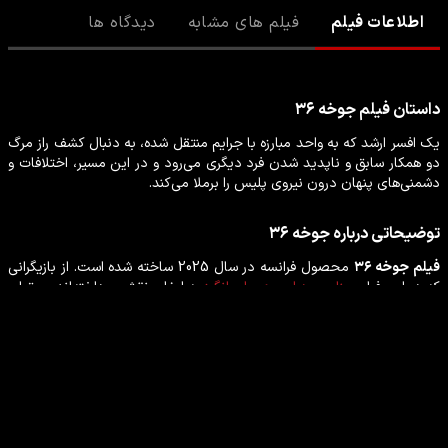
اطلاعات فیلم
فیلم های مشابه
دیدگاه ها
داستان
فیلم
جوخه ۳۶
یک افسر ارشد که به واحد مبارزه با جرایم منتقل شده، به دنبال کشف راز مرگ
دو همکار سابق و ناپدید شدن فرد دیگری می‌رود و در این مسیر، اختلافات و
دشمنی‌های پنهان درون نیروی پلیس را برملا می‌کند.
توضیحاتی درباره
جوخه ۳۶
فیلم
جوخه ۳۶
محصول
فرانسه
در سال
2025
ساخته شده است. از بازیگرانی
که در این
فیلم
جنایی
،
درام
،
هیجان انگیز
به ایفای نقش پرداخته‌اند می‌توان
لیدیا آندره
،
ژولیت دول
،
ایوان آتال
،
توفیک جلاب
،
ویکتور بلموندو
را نام
برد.
بازیگران فیلم جوخه ۳۶