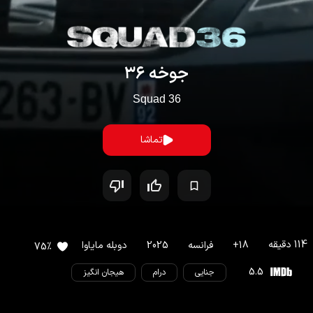
جوخه ۳۶
Squad 36
تماشا
114
دقیقه
18
+
فرانسه
2025
دوبله مایاوا
75
%
5.5
جنایی
درام
هیجان انگیز