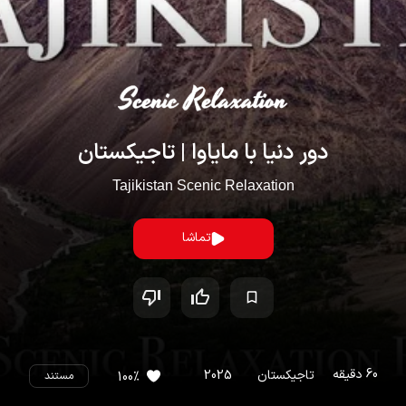
دور دنیا با مایاوا | تاجیکستان
Tajikistan Scenic Relaxation
تماشا
60
دقیقه
تاجیکستان
2025
%
100
مستند