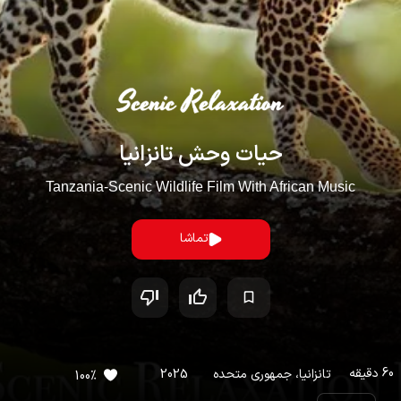
حیات وحش تانزانیا
Tanzania-Scenic Wildlife Film With African Music
تماشا
60
دقیقه
تانزانیا، جمهوری متحده
2025
100
%