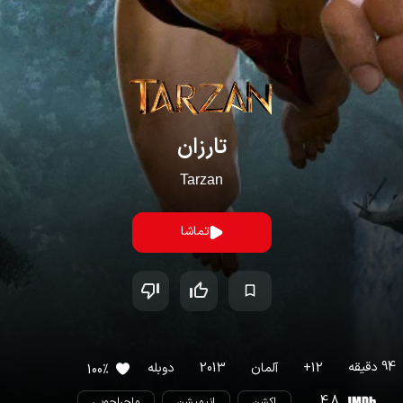
تارزان
Tarzan
تماشا
94
دقیقه
12
+
آلمان
2013
دوبله
100
%
4.8
اکشن
انیمیشن
ماجراجویی