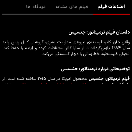
اطلاعات فیلم
فیلم های مشابه
دیدگاه ها
داستان
فیلم
ترمیناتور: جنسیس
وقتی جان کانر، فرمانده‌ی نیروهای مقاومت بشری، گروهبان کایل ریس را به
سال 1984 بازمی‌گرداند تا از سارا کانر محافظت کرده و آینده را حفظ کند،
تحولی غیرمنتظره، خط زمانی را دچار گسستگی می‌کند.
توضیحاتی درباره
ترمیناتور: جنسیس
فیلم
ترمیناتور: جنسیس
محصول
آمریکا
در سال
2015
ساخته شده است. از
بازیگرانی که در این
فیلم
اکشن
،
علمی تخیلی
،
ماجراجویی
،
رازآلود
به ایفای
نقش پرداخته‌اند می‌توان
جی کورتنی
،
آرنولد آلویس شوارتزنگر
،
امیلیا کلارک
،
جیسون کلارک
،
متیو رابرت اسمیت
را نام برد.
بازیگران فیلم ترمیناتور: جنسیس