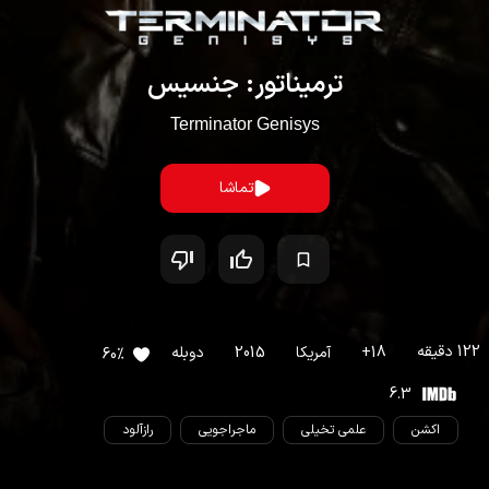
ترمیناتور: جنسیس
Terminator Genisys
تماشا
122
دقیقه
18
+
آمریکا
2015
دوبله
60
%
6.3
اکشن
علمی تخیلی
ماجراجویی
رازآلود