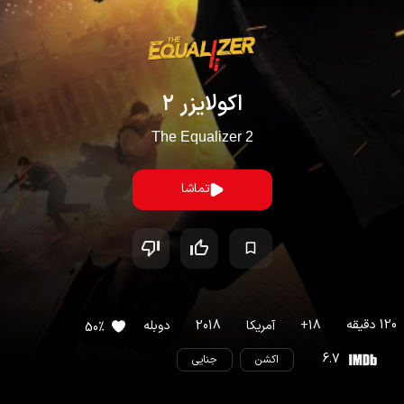
اکولایزر ۲
The Equalizer 2
تماشا
120
دقیقه
18
+
آمریکا
2018
دوبله
50
%
6.7
اکشن
جنایی