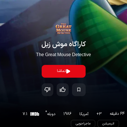
کاراگاه موش زبل
The Great Mouse Detective
تماشا
0
64
دقیقه
3
+
آمریکا
1986
دوبله
7.1
انیمیشن
ماجراجویی