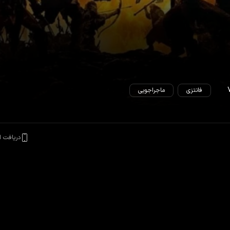
فانتزی
ماجراجویی
دریافت ا
توضیحاتی درباره
هابیت: نبرد پنج ا
گون شوند و از سقوط کوه تنها به
فیلم
هابیت: نبرد پنج ارتش
محصول
آ
ماجراجویی
به ایفای نقش پرداخته‌اند م
بلانشت
،
اورلاندو بلوم
را نام برد.