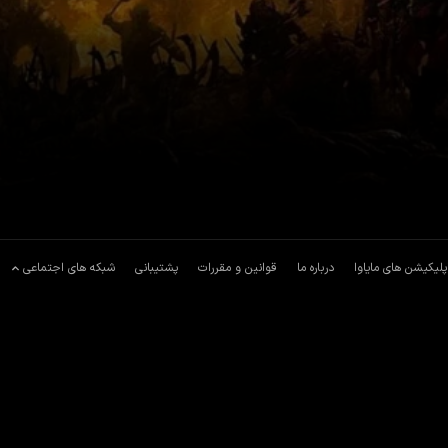
پلیکیشن های مایاوا
درباره ما
قوانین و مقررات
پشتیبانی
شبکه های اجتماعی
رتش
مریکا
در سال
2014
ساخته شده است. از بازیگرانی که در این
فیلم
فانتزی
،
ی‌توان
ایان مک‌کلن
،
مارتین فریمن
،
سِر کریستوفر فرنک کاراندینی لی
،
کیت