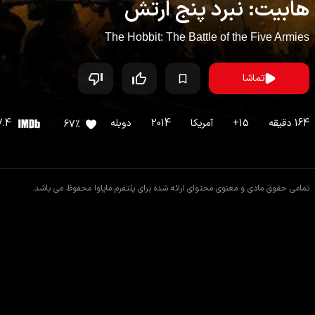
هابیت: نبرد پنج ارتش
The Hobbit: The Battle of the Five Armies
تماشا
164
دقیقه
15
+
آمریکا
2014
دوبله
7.4
67
%
تمامی حقوق مادی و معنوی محتوای ارائه شده برای پلتفرم مایاوا محفوظ می باشد.
اطلاعات فیلم
فیلم های مشابه
دیدگاه ها
داستان
فیلم
هابیت: نبرد پنج ارتش
بیلبو باگینز و همراهانش ناگزیر می‌شوند وارد جنگی تمام‌عیار با دشمنان گونا
دست نیرویی رو به فزونی از تاریکی جلوگیری کنند.