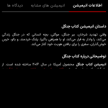
اطلاعات انیمیشن
انیمیشن های مشابه
دیدگاه ها
داستان
انیمیشن
کتاب جنگل
وقتی تهدید شرخان، ببر جنگل، موگلی، بچه انسانی که در جنگل زندگی
می‌کند، را وادار به فرار می‌کند، او با همراهی باگیرا، پلنگ خردمند، و بالو، خرس
خوش‌گذران، سفری را برای یافتن هویت خود آغاز می‌کند.
توضیحاتی درباره
کتاب جنگل
انیمیشن
کتاب جنگل
محصول
آمریکا
در سال
2016
ساخته شده است. از
بازیگرانی که در این
انیمیشن
اکشن
،
انیمیشن
،
فانتزی
،
هیجان انگیز
به
ایفای نقش پرداخته‌اند می‌توان
اسکارلت جوهانسون
،
جیانکارلو اسپوزیتو
،
بیل موری
،
سِر بن کینگزلی
،
ادریسا آکونا اِلبا
،
لوپیتا اموندی نیونگو
را نام برد.
بازیگران انیمیشن کتاب جنگل