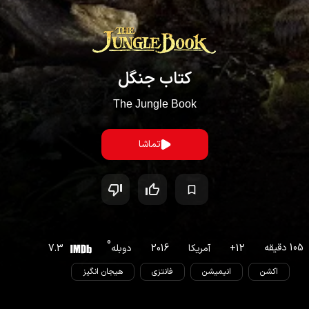
کتاب جنگل
The Jungle Book
تماشا
0
105
دقیقه
12
+
آمریکا
2016
دوبله
7.3
اکشن
انیمیشن
فانتزی
هیجان انگیز