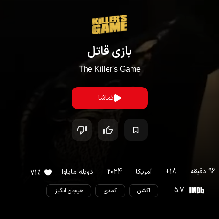
بازی قاتل
The Killer's Game
تماشا
96
دقیقه
18
+
آمریکا
2024
دوبله مایاوا
71
%
5.7
اکشن
کمدی
هیجان انگیز