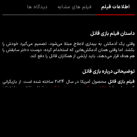
اطلاعات فیلم
فیلم های مشابه
دیدگاه ها
داستان
فیلم
بازی قاتل
وقتی یک آدمکش به بیماری لاعلاج مبتلا می‌شود، تصمیم می‌گیرد خودش را
بکشد. اما وقتی همان آدمکش‌هایی که استخدام کرده، دوست دختر سابقش را
هم هدف قرار می‌دهند، باید ارتشی از همکاران قاتل را دفع کند.
توضیحاتی درباره
بازی قاتل
فیلم
بازی قاتل
محصول
آمریکا
در سال
2024
ساخته شده است. از بازیگرانی
که در این
فیلم
اکشن
،
کمدی
،
هیجان انگیز
به ایفای نقش پرداخته‌اند
می‌توان
پام الکساندرا کِلمنتیف
،
دیوید مایکل باتیستا جونیور
،
صوفیا بوتله
،
تری کروز
،
سکات ادوارد ادکینز
،
مارکو زارور
را نام برد.
بازیگران فیلم بازی قاتل