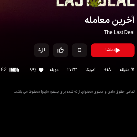
آخرین معامله
The Last Deal
تماشا
91
دقیقه
18
+
آمریکا
2023
دوبله
4.6
89
%
تمامی حقوق مادی و معنوی محتوای ارائه شده برای پلتفرم مایاوا محفوظ می باشد.
اطلاعات فیلم
فیلم های مشابه
دیدگاه ها
داستان
فیلم
آخرین معامله
یک فروشنده ماریجوانا در بازار سیاه تلاش می‌کند تا قبل از اینکه با قانونی شدن 