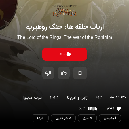
ارباب حلقه ها: جنگ روهیریم
The Lord of the Rings: The War of the Rohirrim
تماشا
130
دقیقه
12
+
ژاپن
و
آمریکا
2024
دوبله مایاوا
6.3
83
%
انیمیشن
فانتزی
ماجراجویی
انیمه