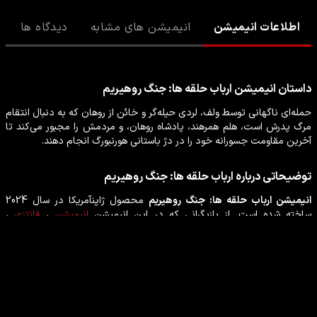
اطلاعات انیمیشن
انیمیشن های مشابه
دیدگاه ها
داستان
انیمیشن
ارباب حلقه ها: جنگ روهیریم
حمله‌ای ناگهانی توسط ولف، لردی حیله‌گر و خائن از روهان که به دنبال انتقام
مرگ پدرش است، هلم همرهند، پادشاه روهان، و مردمش را مجبور می‌کند تا
آخرین مقاومت جسورانه خود را در دژ باستانی هورنبورگ انجام دهند.
توضیحاتی درباره
ارباب حلقه ها: جنگ روهیریم
انیمیشن
ارباب حلقه ها: جنگ روهیریم
محصول
ژاپن
آمریکا
در سال
2024
ساخته شده است. از بازیگرانی که در این
انیمیشن
انیمیشن
،
فانتزی
،
ماجراجویی
،
انیمه
به ایفای نقش پرداخته‌اند می‌توان
برایان دنیس کاکس
،
شان دولی
،
سِر کریستوفر فرنک کاراندینی لی
،
لوک پاسکالینو
،
میراندا اتو
را نام
برد.
بازیگران انیمیشن ارباب حلقه ها: جنگ روهیریم