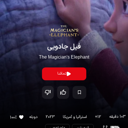
فیل جادویی
The Magician's Elephant
تماشا
103
دقیقه
12
+
استرالیا
و
آمریکا
2023
دوبله
100
%
6.6
انیمیشن
ماجراجویی