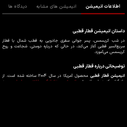
اطلاعات انیمیشن
انیمیشن های مشابه
دیدگاه ها
داستان
انیمیشن
قطار قطبی
در شب کریسمس، پسر جوانی سفری جادویی به قطب شمال با قطار
سریع‌السیر قطبی آغاز می‌کند، در حالی که درباره دوستی، شجاعت و روح
کریسمس می‌آموزد.
توضیحاتی درباره
قطار قطبی
انیمیشن
قطار قطبی
محصول
آمریکا
در سال
2004
ساخته شده است. از
بازیگرانی که در این
انیمیشن
انیمیشن
،
خانوادگی
،
فانتزی
،
ماجراجویی
به
ایفای نقش پرداخته‌اند می‌توان
تام هنکس
،
داریل سابارا
،
نونا گیه
،
جیمی
بنت
،
ادی دیزن
را نام برد.
بازیگران انیمیشن قطار قطبی