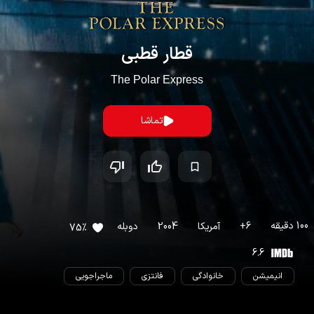
قطار قطبی
The Polar Express
تماشا
100
دقیقه
6
+
آمریکا
2004
دوبله
75
%
6.6
انیمیشن
خانوادگی
فانتزی
ماجراجویی