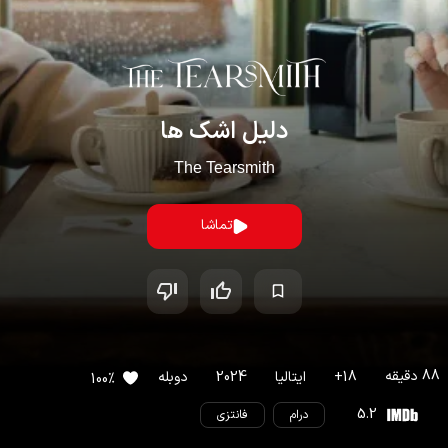
دلیل اشک ها
The Tearsmith
تماشا
88
دقیقه
18
+
ایتالیا
2024
دوبله
100
%
5.2
درام
فانتزی