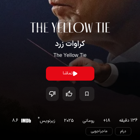
کراوات زرد
The Yellow Tie
تماشا
0
136
دقیقه
18
+
رومانی
2025
زیرنویس
8.6
درام
ماجراجویی