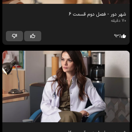
شهر دور
-
فصل دوم
قسمت
6
70
دقیقه
93
%