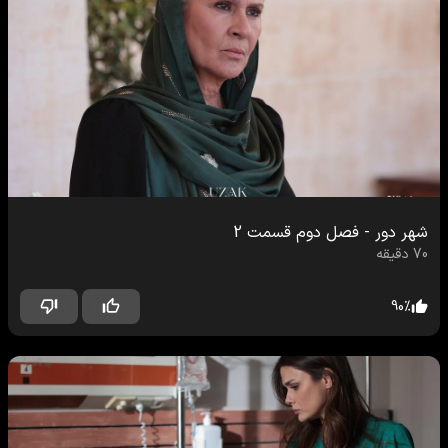
شهر دور
-
فصل دوم
قسمت
2
70
دقیقه
90
%