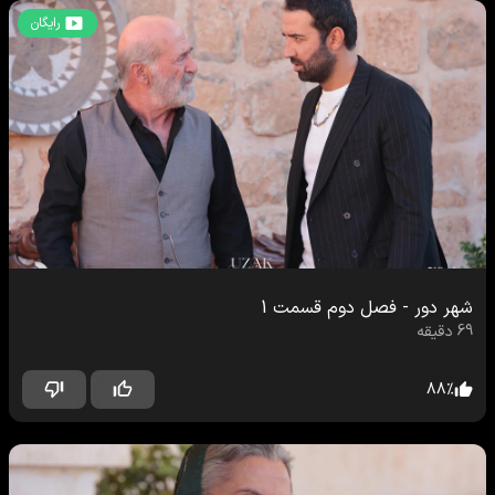
رایگان
شهر دور
-
فصل دوم
قسمت
1
69
دقیقه
88
%