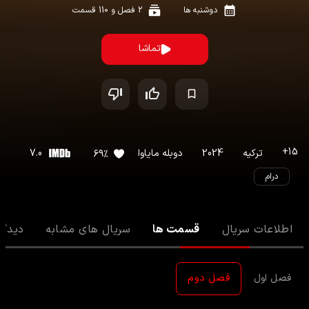
دوشنبه ها
2
فصل و
110
قسمت
تماشا
+
15
ترکیه
2024
دوبله مایاوا
7.0
69
%
درام
اطلاعات سریال
قسمت ها
سریال های مشابه
دیدگا
فصل اول
فصل دوم