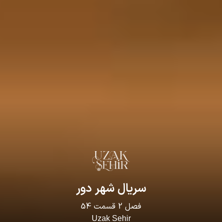
سریال
شهر دور
فصل
2
قسمت
54
Uzak Sehir