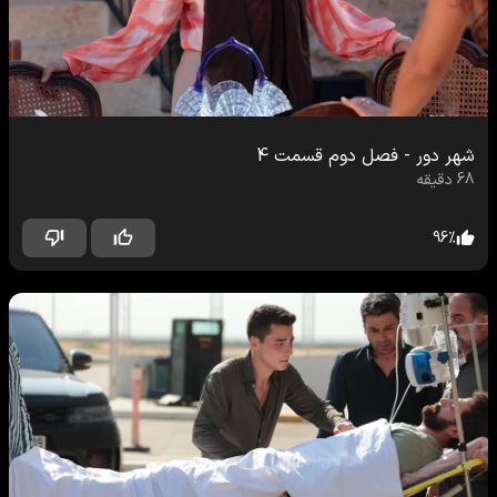
شهر دور
-
فصل دوم
قسمت
4
68
دقیقه
96
%