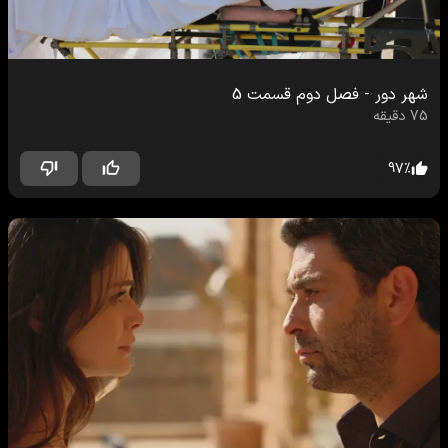
شهر دور
-
فصل دوم
قسمت
5
75
دقیقه
97
%