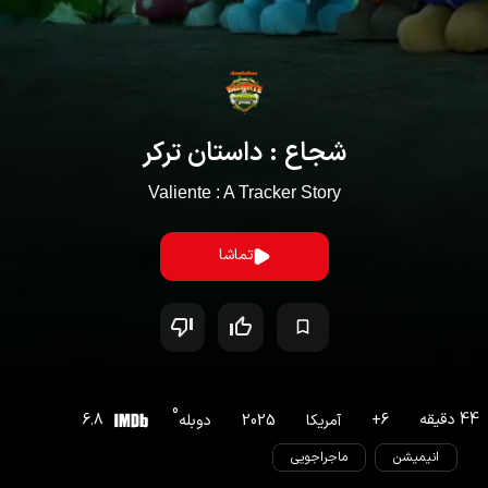
شجاع : داستان ترکر
Valiente : A Tracker Story
تماشا
0
44
دقیقه
6
+
آمریکا
2025
دوبله
6.8
انیمیشن
ماجراجویی