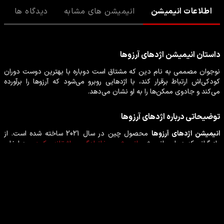
اطلاعات انیمیشن
انیمیشن های مشابه
دیدگاه ها
داستان
انیمیشن
اژدهای آرزوها
نوجوان مصممی به نام دین که مشتاق است دوباره با بهترین دوست دوران
کودکی‌اش ارتباط برقرار کند، با اژدهایی روبرو می‌شود که آرزوها را برآورده
می‌کند و جادوی ممکن‌ها را به او نشان می‌دهد.
توضیحاتی درباره
اژدهای آرزوها
انیمیشن
اژدهای آرزوها
محصول
چين
در سال
2021
ساخته شده است. از
بازیگرانی که در این
انیمیشن
انیمیشن
،
خانوادگی
،
عاشقانه
،
کمدی
به ایفای
نقش پرداخته‌اند می‌توان
جان چو
،
کنستانس وو
،
ناتاشا لیو بوردیزو
،
جیمی
او. یانگ
را نام برد.
بازیگران انیمیشن اژدهای آرزوها