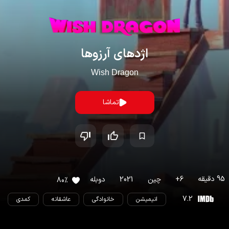
اژدهای آرزوها
Wish Dragon
تماشا
95
دقیقه
6
+
چين
2021
دوبله
80
%
7.2
انیمیشن
خانوادگی
عاشقانه
کمدی