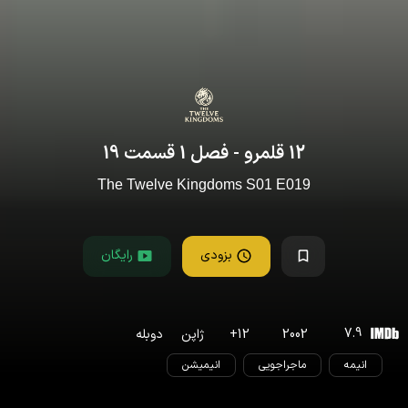
12 قلمرو
- فصل
1
قسمت
19
The Twelve Kingdoms
S
01
E
019
بزودی
رایگان
7.9
2002
12
+
ژاپن
دوبله
انیمه
ماجراجویی
انیمیشن