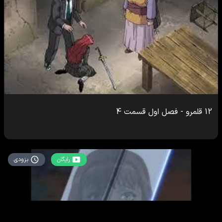
12 قلمرو
-
فصل اول
قسمت
4
رایگان
بزودی