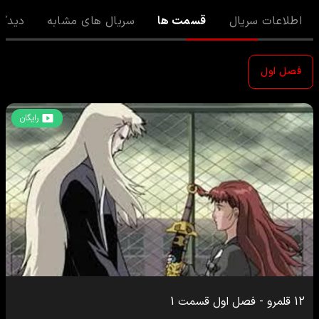
اطلاعات سریال
قسمت ها
سریال های مشابه
دیدگا
فصل اول
رایگان
12 قلمرو
-
فصل اول
قسمت
1