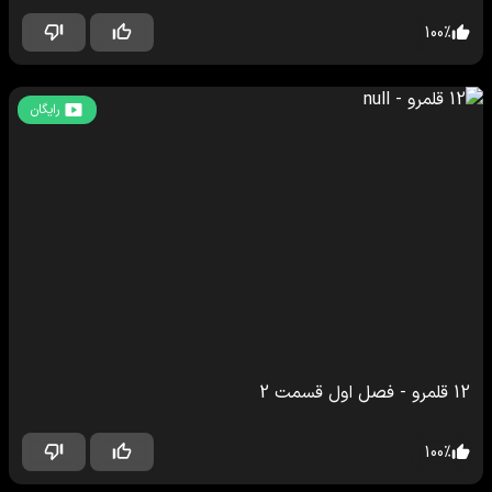
100
%
رایگان
12 قلمرو
-
فصل اول
قسمت
2
100
%