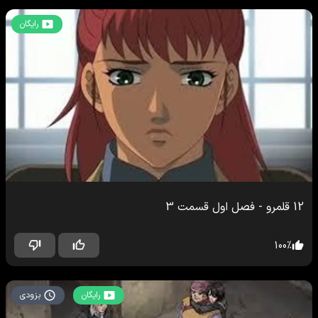
رایگان
12 قلمرو
-
فصل اول
قسمت
3
100
%
رایگان
بزودی