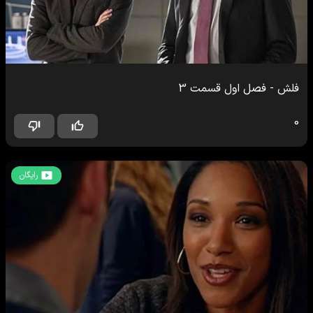
فلش
-
فصل اول
قسمت
3
0
رایگان