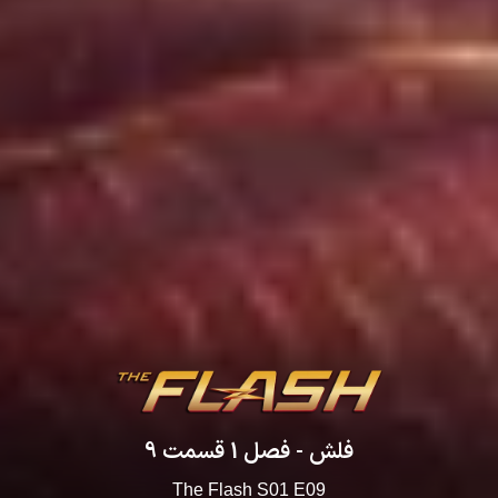
فلش
- فصل
1
قسمت
9
The Flash
S
01
E
09