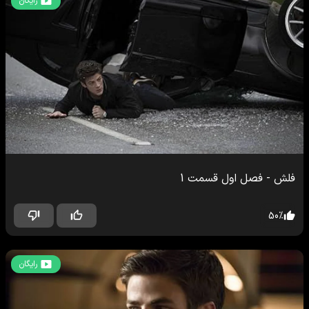
رایگان
فلش
-
فصل اول
قسمت
1
50
%
رایگان