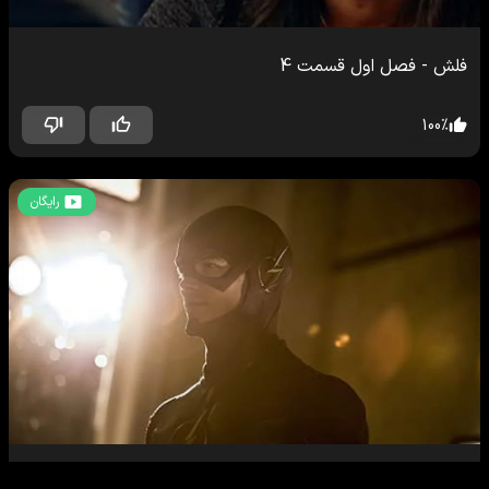
فلش
-
فصل اول
قسمت
4
100
%
رایگان
فلش
-
فصل اول
قسمت
5