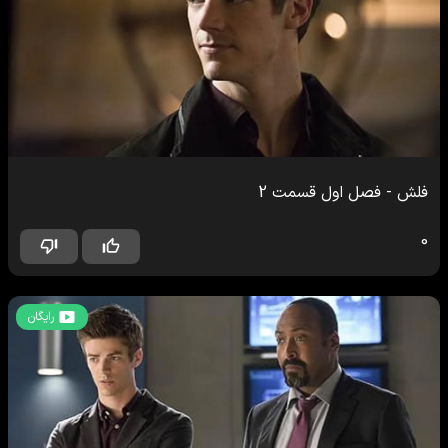
فلش
-
فصل اول
قسمت
2
0
رایگان