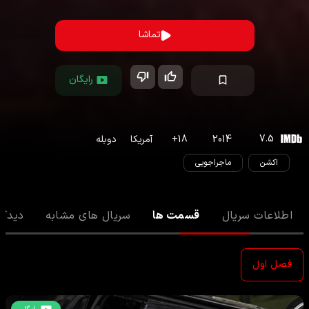
تماشا
رایگان
7.5
2014
18
+
آمریکا
دوبله
اکشن
ماجراجویی
اطلاعات سریال
قسمت ها
سریال های مشابه
دیدگا
فصل اول