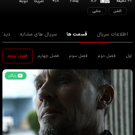
42
دقیقه
8.3
2005
18
+
آمریکا
دوبله
اکشن
جنایی
اطلاعات سریال
قسمت ها
سریال های مشابه
دیدگا
اول
فصل دوم
فصل سوم
فصل چهارم
فصل پنجم
رایگان