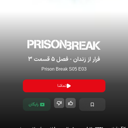
فرار از زندان
- فصل
5
قسمت
3
Prison Break
S
05
E
03
تماشا
رایگان