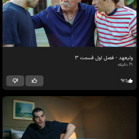
ولیعهد
-
فصل اول
قسمت
3
61
دقیقه
92
%