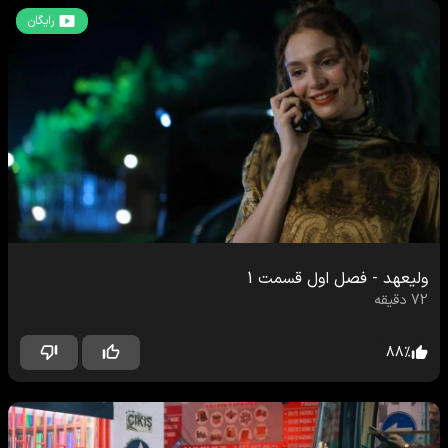
رایگان
ولیعهد
-
فصل اول
قسمت
1
72
دقیقه
88
%