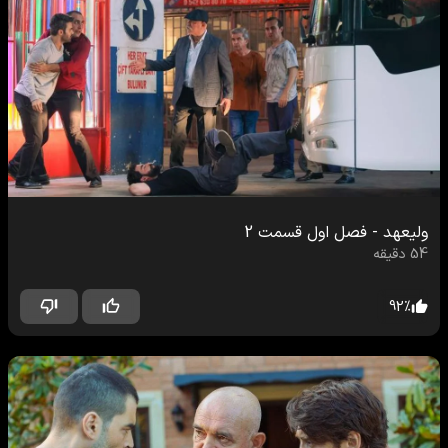
ولیعهد
-
فصل اول
قسمت
2
54
دقیقه
92
%