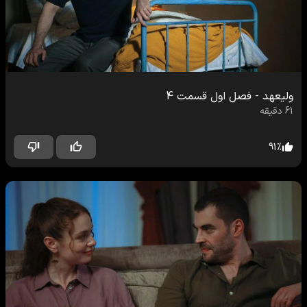
ولیعهد
-
فصل اول
قسمت
4
61
دقیقه
91
%