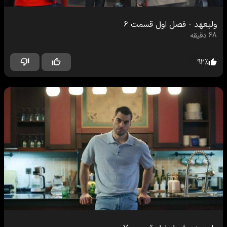
ولیعهد
-
فصل اول
قسمت
6
68
دقیقه
92
%