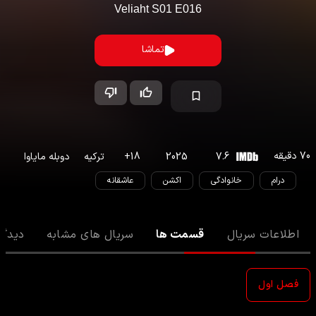
Veliaht
S
01
E
016
تماشا
70
دقیقه
7.6
2025
18
+
ترکیه
دوبله مایاوا
درام
خانوادگی
اکشن
عاشقانه
اطلاعات سریال
قسمت ها
سریال های مشابه
دیدگا
فصل اول