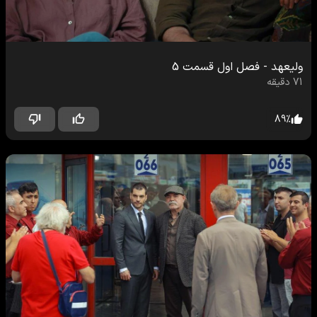
ولیعهد
-
فصل اول
قسمت
5
71
دقیقه
89
%