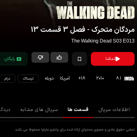
مردگان متحرک
- فصل
3
قسمت
13
The Walking Dead
S
03
E
013
تماشا
رایگان
8.1
2010
18
+
آمریکا
دوبله
ترسناک
درام
اطلاعات سریال
قسمت ها
سریال های مشابه
دیدگا
تمامی حقوق مادی و معنوی محتوای ارائه شده برای پلتفرم مایاوا محفوظ می باشد.
فصل اول
فصل دوم
فصل سوم
فصل چهارم
فصل پن