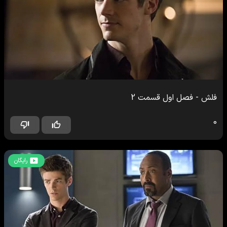
فلش
-
فصل اول
قسمت
2
0
رایگان