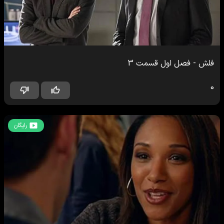
فلش
-
فصل اول
قسمت
3
0
رایگان