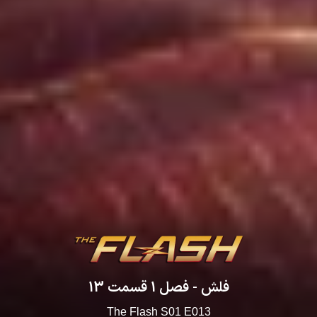
فلش
- فصل
1
قسمت
13
The Flash
S
01
E
013