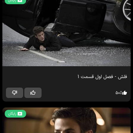
رایگان
فلش
-
فصل اول
قسمت
1
50
%
رایگان