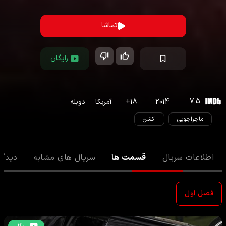
تماشا
رایگان
7.5
2014
18
+
آمریکا
دوبله
ماجراجویی
اکشن
اطلاعات سریال
قسمت ها
سریال های مشابه
دیدگا
فصل اول