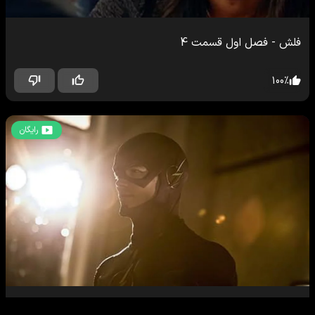
فلش
-
فصل اول
قسمت
4
100
%
رایگان
فلش
-
فصل اول
قسمت
5