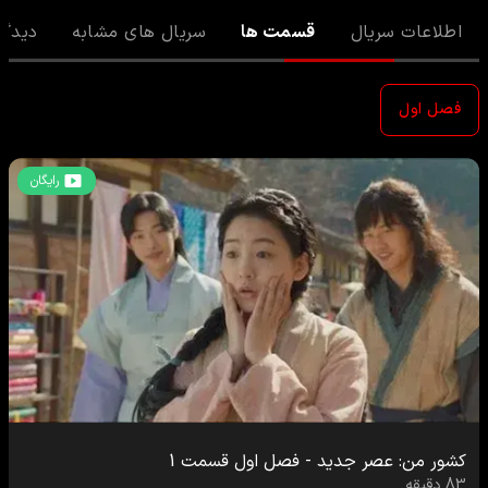
اطلاعات سریال
قسمت ها
سریال های مشابه
دیدگا
فصل اول
رایگان
کشور من: عصر جدید
-
فصل اول
قسمت
1
83
دقیقه