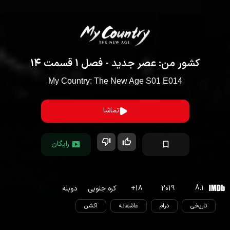
کشور من: عصر جدید
- فصل
1
قسمت
14
My Country: The New Age
S
01
E
014
تماشا
رایگان
8.1
2019
18
+
کره جنوبی
دوبله
تاریخی
درام
عاشقانه
اکشن