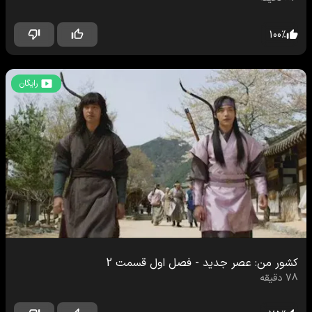
100
%
رایگان
کشور من: عصر جدید
-
فصل اول
قسمت
2
78
دقیقه