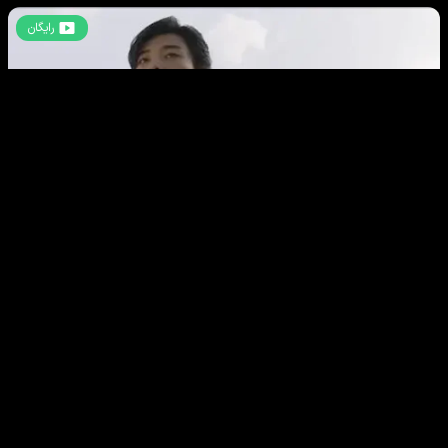
رایگان
کشور من: عصر جدید
-
فصل اول
قسمت
4
80
دقیقه
100
%
رایگان