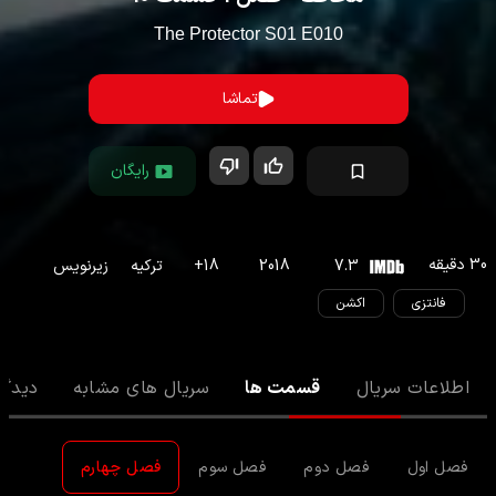
The Protector
S
01
E
010
تماشا
رایگان
30
دقیقه
7.3
2018
18
+
ترکیه
زیرنویس
فانتزی
اکشن
اطلاعات سریال
قسمت ها
سریال های مشابه
دیدگا
فصل اول
فصل دوم
فصل سوم
فصل چهارم