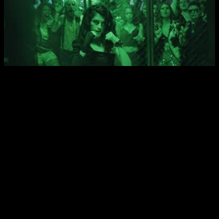
محافظ
-
فصل چهارم
قسمت
2
0
رایگان