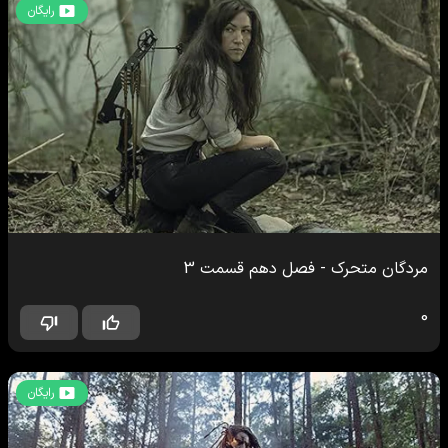
رایگان
مردگان متحرک
-
فصل دهم
قسمت
3
0
رایگان