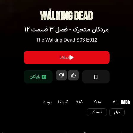
مردگان متحرک
- فصل
3
قسمت
12
The Walking Dead
S
03
E
012
تماشا
رایگان
8.1
2010
18
+
آمریکا
دوبله
درام
ترسناک