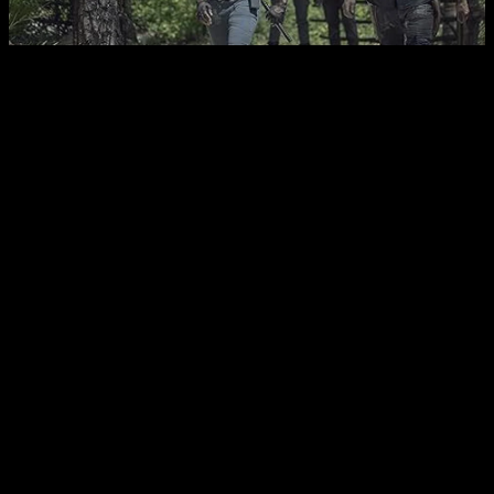
مردگان متحرک
-
فصل دهم
قسمت
5
0
رایگان