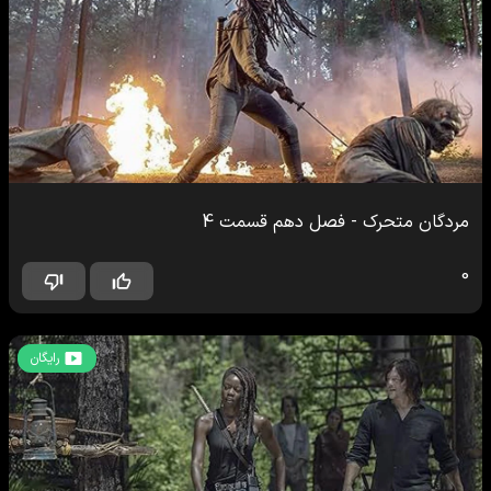
مردگان متحرک
-
فصل دهم
قسمت
4
0
رایگان