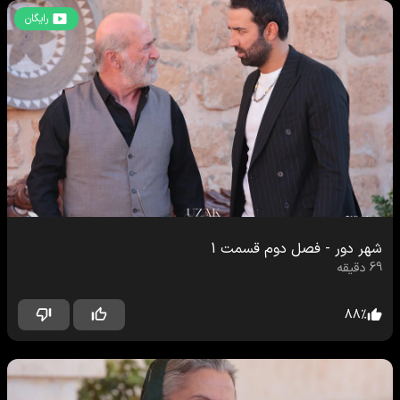
رایگان
شهر دور
-
فصل دوم
قسمت
1
69
دقیقه
88
%