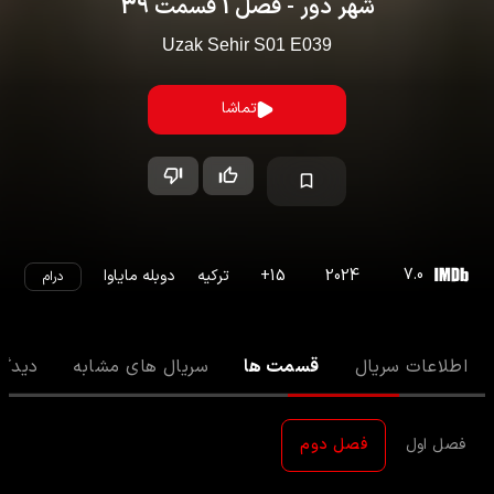
شهر دور
- فصل
1
قسمت
39
Uzak Sehir
S
01
E
039
تماشا
7.0
2024
15
+
ترکیه
دوبله مایاوا
درام
اطلاعات سریال
قسمت ها
سریال های مشابه
دیدگا
فصل اول
فصل دوم