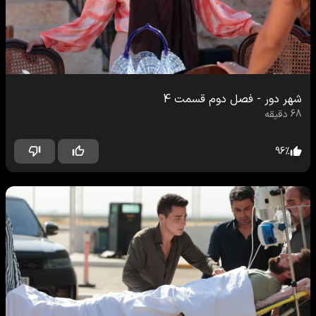
شهر دور
-
فصل دوم
قسمت
4
68
دقیقه
96
%