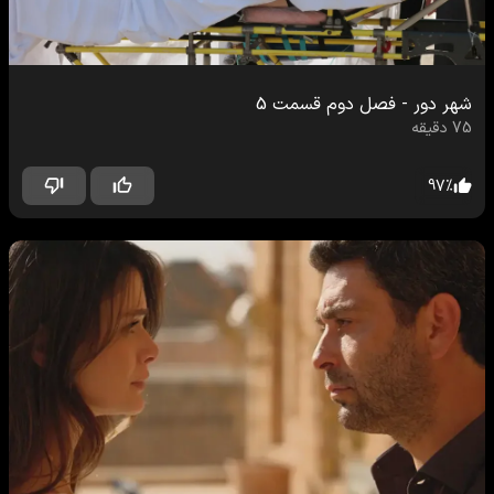
شهر دور
-
فصل دوم
قسمت
5
75
دقیقه
97
%