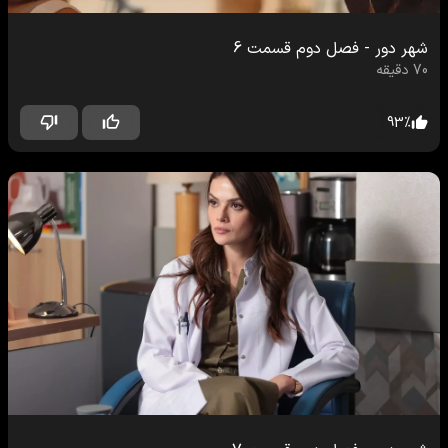
شهر دور
-
فصل دوم
قسمت
6
70
دقیقه
93
%