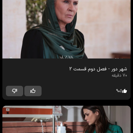
شهر دور
-
فصل دوم
قسمت
2
70
دقیقه
90
%